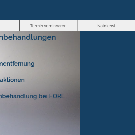
Termin vereinbaren
Notdienst
nbehandlungen
nentfernung
aktionen
onbehandlung bei FORL